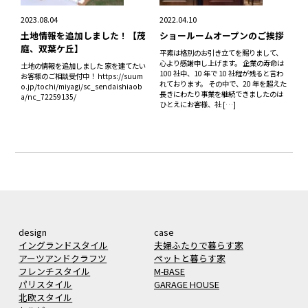
2023.08.04
2022.04.10
土地情報を追加しました！【茂
ショールームオープンのご挨拶
庭、双葉ケ丘】
平素は格別のお引き立てを賜りまして、
心より感謝申し上げます。 企業の寿命は
土地の情報を追加しました 家を建てたい
100 社中、10 年で 10 社程が残ると言わ
お客様のご相談受付中！ https://suum
れております。 その中で、20 年を超えた
o.jp/tochi/miyagi/sc_sendaishiaob
長きにわたり事業を継続できましたのは
a/nc_72259135/
ひとえにお客様、社 […]
design
case
イングランドスタイル
夫婦ふたりで暮らす家
アーツアンドクラフツ
ペットと暮らす家
フレンチスタイル
M-BASE
パリスタイル
GARAGE HOUSE
北欧スタイル